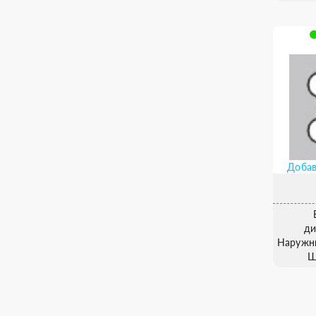
Добав
ди
Наружн
Ш