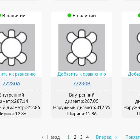
В наличии
В наличии
ить к сравнению
Добавить к сравнению
Добав
77230A
77230B
Внутренний
Внутренний
аметр:287.14
диаметр:287.05
д
ый диаметр:312.86
Наружный диаметр:312.95
Наружн
ирина:12.86
Ширина:12.86
Ш
Назад
1
2
3
4
Вперед
Показа