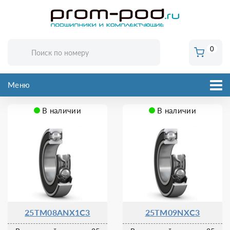
0
Меню
В наличии
В наличии
25TM08ANX1C3
25TM09NXC3