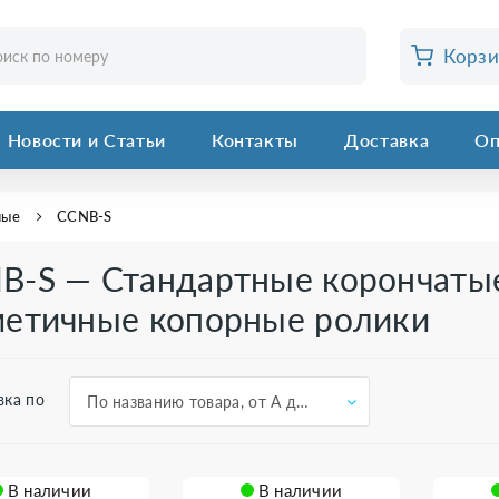
Корз
Новости и Статьи
Контакты
Доставка
Оп
ные
CCNB-S
B-S — Стандартные корончаты
метичные копорные ролики
вка по
По названию товара, от А до Я
В наличии
В наличии