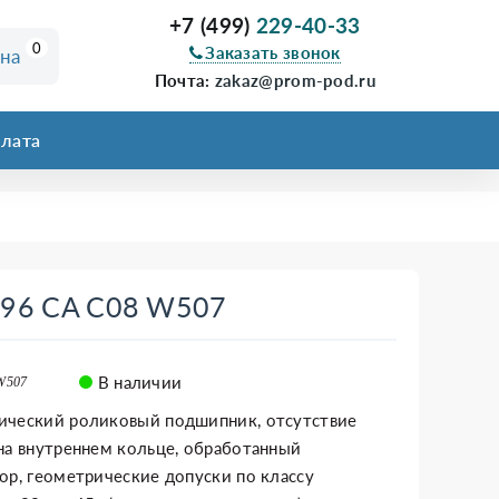
+7 (499)
229-40-33
0
Заказать звонок
ина
Почта:
zakaz@prom-pod.ru
лата
996 CA C08 W507
В наличии
W507
ический роликовый подшипник, отсутствие
на внутреннем кольце, обработанный
ор, геометрические допуски по классу