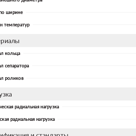
по ширине
н температур
ериалы
л кольца
л сепаратора
л роликов
узка
еская радиальная нагрузка
ская радиальная нагрузка
ификация и стандарты