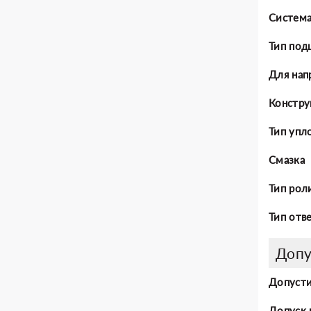
Система
Тип под
Для нап
Констру
Тип упл
Смазка
Тип рол
Тип отв
Допу
Допусти
Допуск 