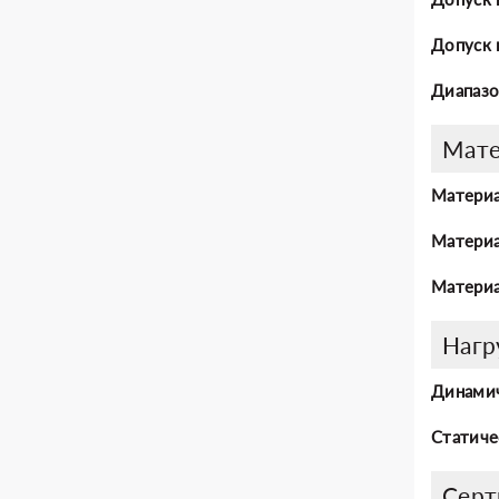
Допуск 
Диапазо
Мат
Материа
Материа
Материа
Нагр
Динамич
Статиче
Серт