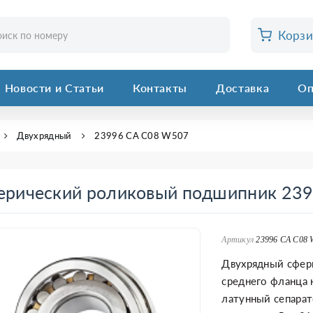
Корз
Новости и Статьи
Контакты
Доставка
Оп
Двухрядный
23996 CA C08 W507
ерический роликовый подшипник 23
Артикул
23996 CA C08 
Двухрядный сфер
среднего фланца 
латунный сепарат