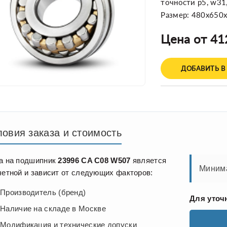
точности p5, w31
Размер: 480x650
Цена от 41
ДОБАВИТЬ В
ловия заказа и стоимость
а на подшипник
23996 CA C08 W507
является
Минима
четной и зависит от следующих факторов:
Производитель (бренд)
Для уточ
Наличие на складе в Москве
Модификация и технические допуски