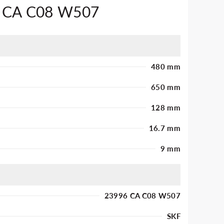
6 CA C08 W507
480 mm
650 mm
128 mm
16.7 mm
9 mm
23996 CA C08 W507
SKF