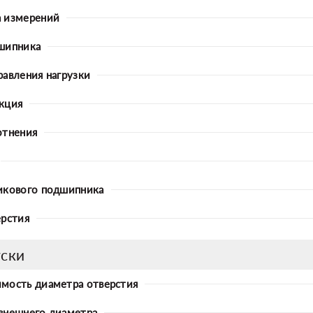
 измерений
шипника
равления нагрузки
кция
отнения
икового подшипника
ерстия
ски
мость диаметра отверстия
внешнего диаметра