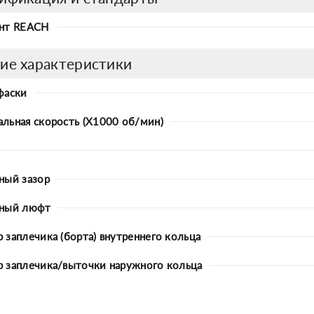
нт REACH
ие характеристики
фаски
льная скорость (X1000 об/мин)
ный зазор
ьный люфт
 заплечика (борта) внутреннего кольца
 заплечика/выточки наружного кольца