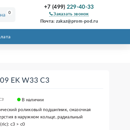
+7 (499)
229-40-33
0
Заказать звонок
ина
Почта:
zakaz@prom-pod.ru
лата
209 EK W33 C3
В наличии
C3
ический роликовый подшипник, смазочная
верстия в наружном кольце, радиальный
ric): c3 > c0