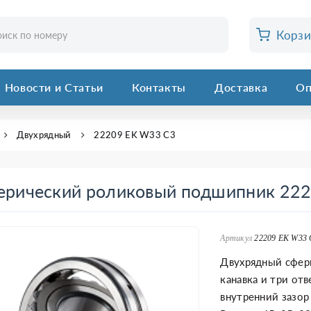
Корз
Новости и Статьи
Контакты
Доставка
Оп
Двухрядный
22209 EK W33 C3
ерический роликовый подшипник 22
Артикул
22209 EK W33 
Двухрядный сфер
канавка и три от
внутренний зазор (