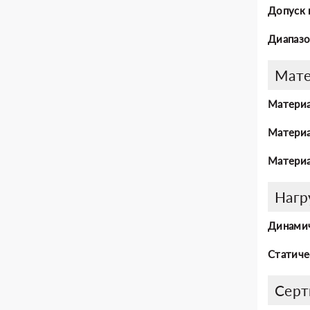
Допуск 
Диапазо
Мат
Материа
Материа
Материа
Нагр
Динамич
Статиче
Серт