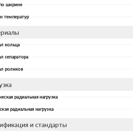
по ширине
н температур
ериалы
л кольца
л сепаратора
л роликов
узка
еская радиальная нагрузка
ская радиальная нагрузка
ификация и стандарты