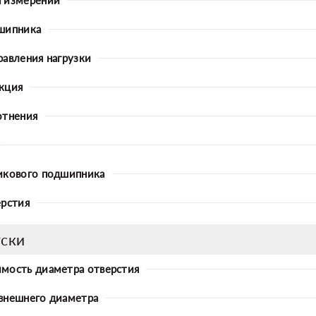
шипника
равления нагрузки
кция
отнения
икового подшипника
ерстия
ски
мость диаметра отверстия
внешнего диаметра