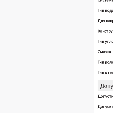
Тип под
Для нап
Констру
Тип упл
Смазка
Тип рол
Тип отв
Допу
Допусти
Допуск 