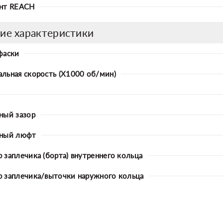
нт REACH
ие характеристики
фаски
льная скорость (X1000 об/мин)
ный зазор
ьный люфт
 заплечика (борта) внутреннего кольца
 заплечика/выточки наружного кольца