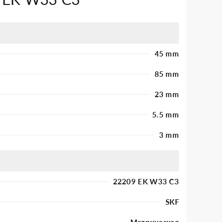
45 mm
85 mm
23 mm
5.5 mm
3 mm
22209 EK W33 C3
SKF
Метрическая