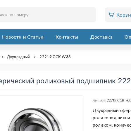
Корз
Новости и Статьи
Контакты
Доставка
Оп
Двухрядный
22219 CCK W33
ерический роликовый подшипник 22
Артикул
22219 CCK W3
Двухрядный сфер
роликоподшипник
роликом, коничес