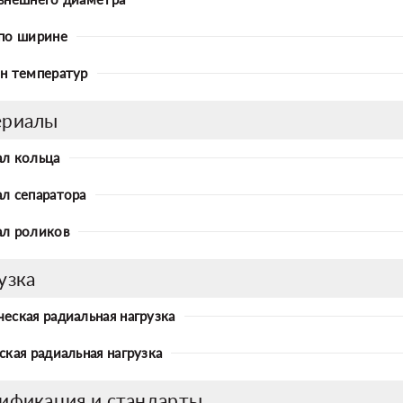
по ширине
н температур
ериалы
л кольца
л сепаратора
л роликов
узка
еская радиальная нагрузка
ская радиальная нагрузка
ификация и стандарты