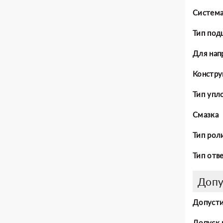
Система
Тип под
Для нап
Констру
Тип упл
Смазка
Тип рол
Тип отв
Допу
Допусти
Допуск 