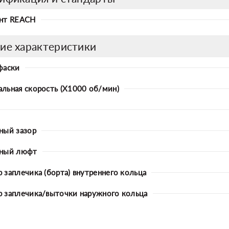
нт REACH
ие характеристики
фаски
льная скорость (X1000 об/мин)
ный зазор
ьный люфт
 заплечика (борта) внутреннего кольца
 заплечика/выточки наружного кольца