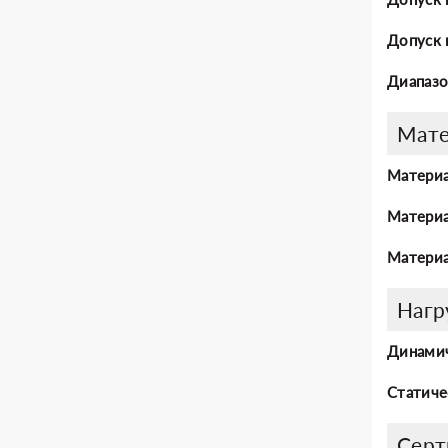
Допуск 
Диапазо
Мат
Материа
Материа
Материа
Нагр
Динамич
Статиче
Серт