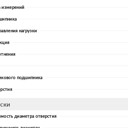
 измерений
шипника
равления нагрузки
кция
отнения
икового подшипника
ерстия
ски
мость диаметра отверстия
внешнего диаметра