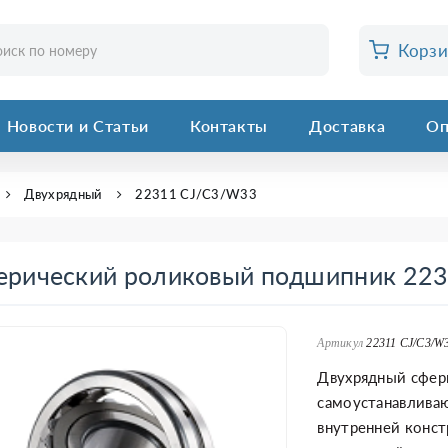
Корз
Новости и Статьи
Контакты
Доставка
Оп
Двухрядный
22311 CJ/C3/W33
ерический роликовый подшипник 22
Артикул
22311 CJ/C3/W
Двухрядный сфер
самоустанавлива
внутренней конст