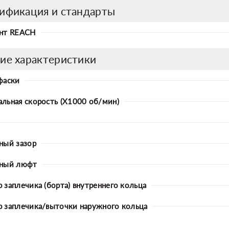
ификация и стандарты
нт REACH
ие характеристики
фаски
льная скорость (X1000 об/мин)
ный зазор
ьный люфт
 заплечика (борта) внутреннего кольца
 заплечика/выточки наружного кольца