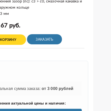
нний зазор (ric): c3 > c0, смазочная канавка и
наружном кольце
43 мм
67 руб.
ЗАКАЗАТЬ
 КОРЗИНУ
льная сумма заказа:
от 3 000 рублей
нения актуальной цены и наличия: