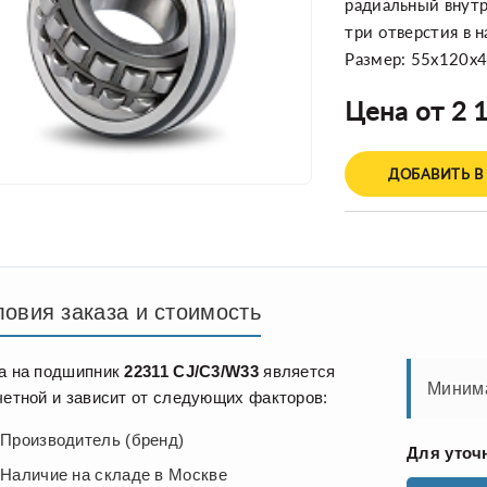
радиальный внутре
три отверстия в 
Размер: 55x120x
Цена от 2 1
ДОБАВИТЬ В
ловия заказа и стоимость
а на подшипник
22311 CJ/C3/W33
является
Минима
четной и зависит от следующих факторов:
Производитель (бренд)
Для уточ
Наличие на складе в Москве