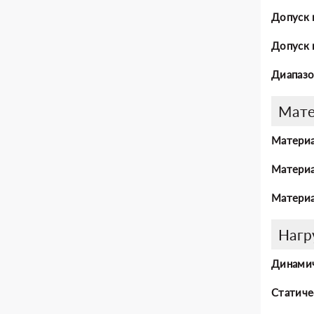
Допуск 
Допуск 
Диапазо
Мат
Материа
Материа
Материа
Нагр
Динамич
Статиче