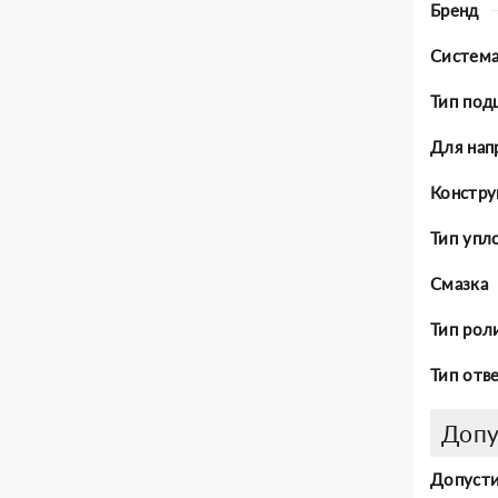
Бренд
Система
Тип под
Для нап
Констру
Тип упл
Смазка
Тип рол
Тип отв
Допу
Допусти