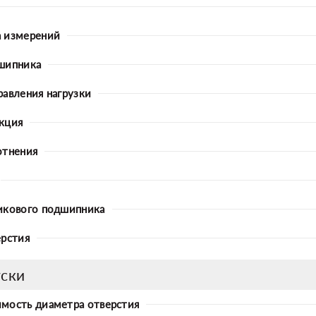
 измерений
шипника
равления нагрузки
кция
отнения
икового подшипника
ерстия
ски
мость диаметра отверстия