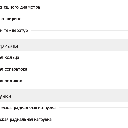
внешнего диаметра
по ширине
н температур
ериалы
л кольца
л сепаратора
л роликов
узка
еская радиальная нагрузка
ская радиальная нагрузка