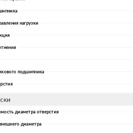
шипника
равления нагрузки
кция
отнения
икового подшипника
ерстия
ски
мость диаметра отверстия
внешнего диаметра