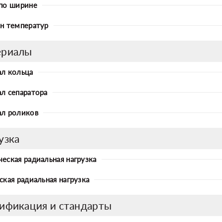
по ширине
н температур
ериалы
л кольца
л сепаратора
л роликов
узка
еская радиальная нагрузка
ская радиальная нагрузка
ификация и стандарты