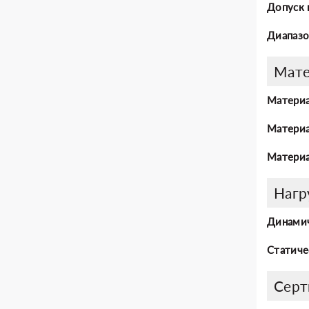
Допуск 
Диапазо
Мат
Материа
Материа
Материа
Нагр
Динамич
Статиче
Серт