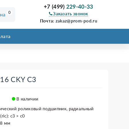
+7 (499)
229-40-33
0
Заказать звонок
ина
Почта:
zakaz@prom-pod.ru
лата
316 CKY C3
В наличии
ический роликовый подшипник, радиальный
ric): c3 > c0
58 мм