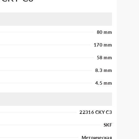
80 mm
170 mm
58 mm
8.3 mm
4.5 mm
22316 CKY C3
SKF
Метрическая