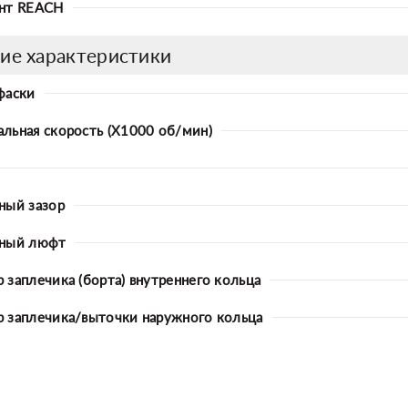
нт REACH
ие характеристики
фаски
льная скорость (X1000 об/мин)
ный зазор
ьный люфт
 заплечика (борта) внутреннего кольца
 заплечика/выточки наружного кольца