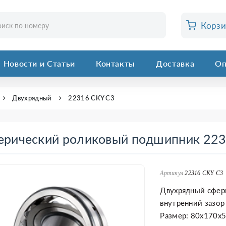
Корз
Новости и Статьи
Контакты
Доставка
Оп
Двухрядный
22316 CKY C3
ерический роликовый подшипник 22
Артикул
22316 CKY C3
Двухрядный сфер
внутренний зазор (
Размер: 80x170x