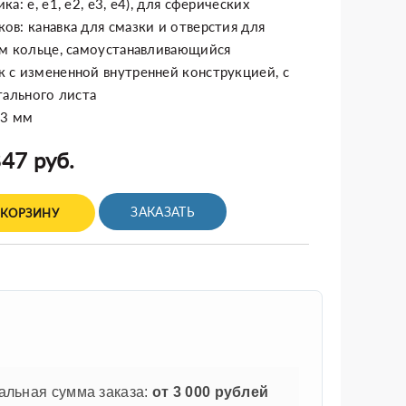
а: e, e1, e2, e3, e4), для сферических
в: канавка для смазки и отверстия для
ом кольце, самоустанавливающийся
 с измененной внутренней конструкцией, с
тального листа
33 мм
47 руб.
ЗАКАЗАТЬ
 КОРЗИНУ
льная сумма заказа:
от 3 000 рублей