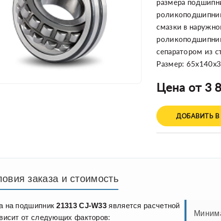
размера подшипник
роликоподшипнико
смазки в наружн
роликоподшипник
сепаратором из с
Размер: 65x140x
Цена от 3 8
ДОБАВИТЬ В
ловия заказа и стоимость
а на подшипник
21313 CJ-W33
является расчетной
Минима
ависит от следующих факторов: