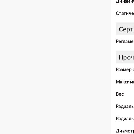
Динамич
Статиче
Серт
Регламе
Проч
Размер 
Максима
Вес
Радиаль
Радиал
Диаметр