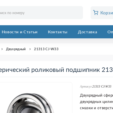
Корз
Новости и Статьи
Контакты
Доставка
Оп
Двухрядный
21313 CJ-W33
ерический роликовый подшипник 21
Артикул
21313 CJ-W33
Двухрядный сфер
двухрядных цили
смазки и отверст