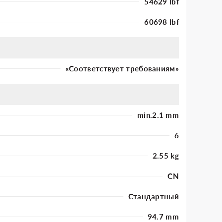
54629 lbf
60698 lbf
«Соответствует требованиям»
min.2.1 mm
6
2.55 kg
CN
Стандартный
94.7 mm