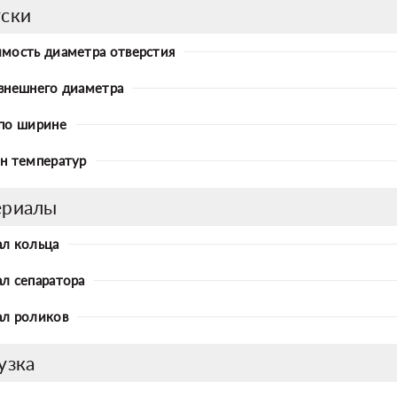
ски
мость диаметра отверстия
внешнего диаметра
по ширине
н температур
ериалы
л кольца
л сепаратора
л роликов
узка