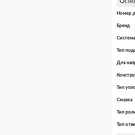
Осно
Номер 
Бренд
Система
Тип под
Для нап
Констру
Тип упл
Смазка
Тип рол
Тип отв