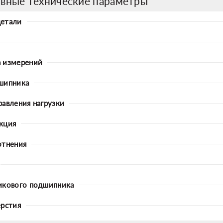
вные технические параметры
детали
 измерений
шипника
равления нагрузки
кция
отнения
икового подшипника
ерстия