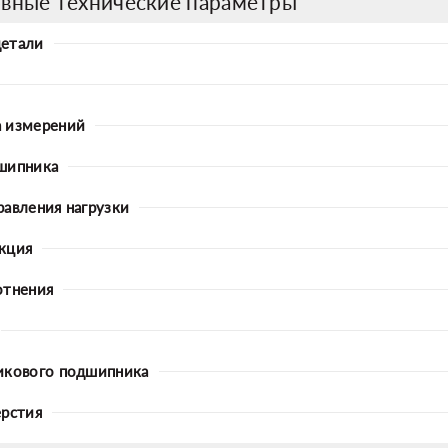
вные технические параметры
детали
 измерений
шипника
равления нагрузки
кция
отнения
икового подшипника
ерстия