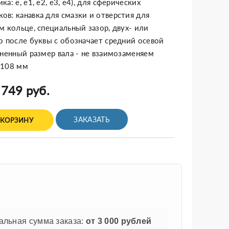
а: e, e1, e2, e3, e4), для сферических
в: канавка для смазки и отверстия для
м кольце, специальный зазор, двух- или
о после буквы с обозначает средний осевой
ененный размер вала - не взаимозаменяем
x108 мм
 749 руб.
ЗАКАЗАТЬ
 КОРЗИНУ
льная сумма заказа:
от 3 000 рублей