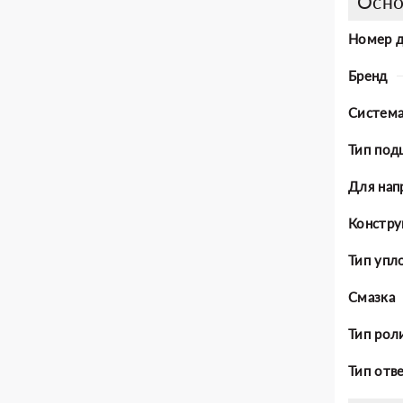
Осно
Номер 
Бренд
Система
Тип под
Для нап
Констру
Тип упл
Смазка
Тип рол
Тип отв