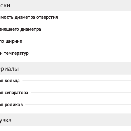
ски
мость диаметра отверстия
внешнего диаметра
по ширине
н температур
ериалы
л кольца
л сепаратора
л роликов
узка