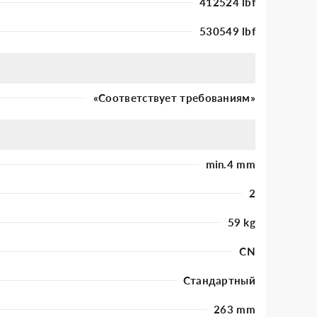
412524 lbf
530549 lbf
«Соответствует требованиям»
min.4 mm
2
59 kg
CN
Стандартный
263 mm