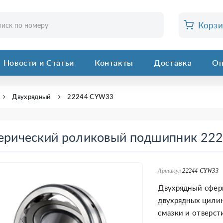
Корз
Новости и Статьи
Контакты
Доставка
Оп
Двухрядный
22244 CYW33
ерический роликовый подшипник 22
Артикул
22244 CYW33
Двухрядный сфер
двухрядных цили
смазки и отверст