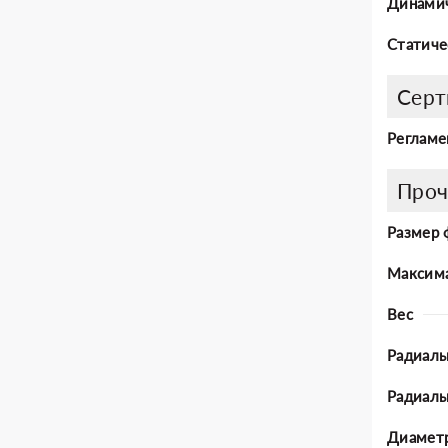
Динамич
Статиче
Серт
Регламе
Проч
Размер 
Максима
Вес
Радиаль
Радиал
Диаметр