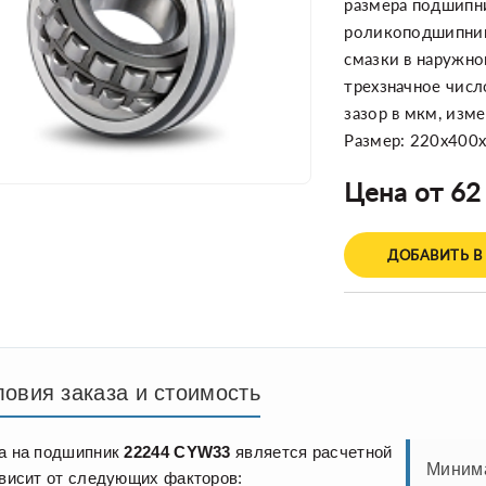
размера подшипник
роликоподшипнико
смазки в наружно
трехзначное числ
зазор в мкм, изм
Размер: 220x400
Цена от 62
ДОБАВИТЬ В
ловия заказа и стоимость
а на подшипник
22244 CYW33
является расчетной
Минима
ависит от следующих факторов: