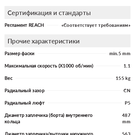
Сертификация и стандарты
Регламент REACH
«Соответствует требованиям»
Прочие характеристики
Размер фаски
min.5 mm
Максимальная скорость (X1000 об/мин)
1.1
Вес
155 kg
Радиальный зазор
CN
Радиальный люфт
P5
Диаметр заплечика (борта) внутреннего
487
кольца
mm
Диаметр заплечика/выточки наружного
563