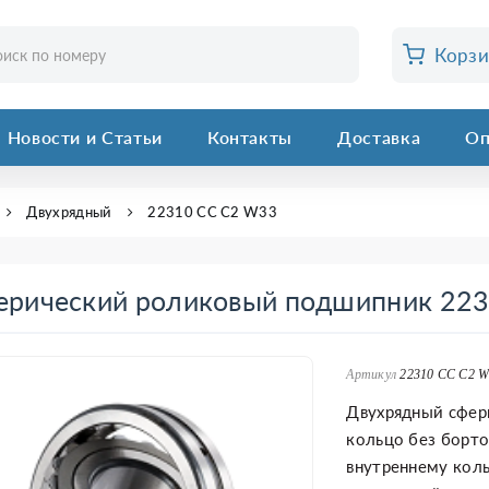
Корз
Новости и Статьи
Контакты
Доставка
Оп
Двухрядный
22310 CC C2 W33
ерический роликовый подшипник 22
Артикул
22310 CC C2 
Двухрядный сфер
кольцо без борто
внутреннему коль