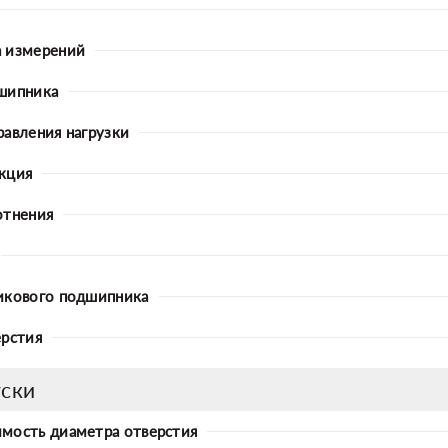
 измерений
шипника
равления нагрузки
кция
отнения
икового подшипника
ерстия
ски
мость диаметра отверстия