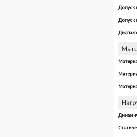
Допуск 
Допуск 
Диапазо
Мат
Материа
Материа
Материа
Нагр
Динамич
Статиче