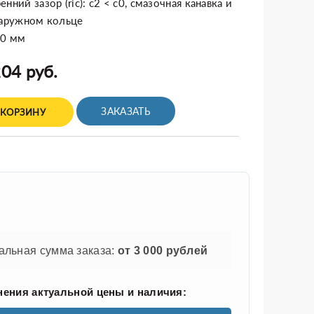
нний зазор (ric): c2 < c0, смазочная канавка и
наружном кольце
40 мм
04 руб.
ЗАКАЗАТЬ
 КОРЗИНУ
льная сумма заказа:
от 3 000 рублей
нения актуальной цены и наличия: