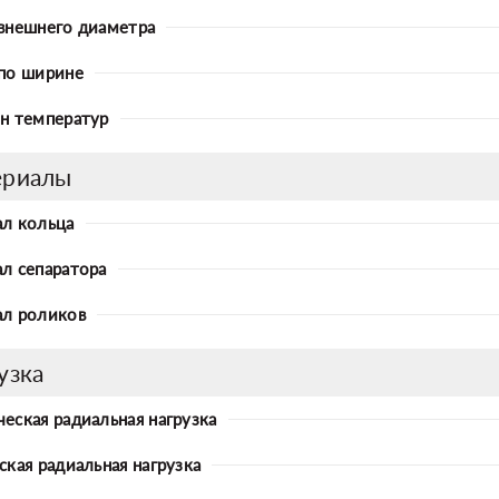
внешнего диаметра
по ширине
н температур
ериалы
л кольца
л сепаратора
л роликов
узка
еская радиальная нагрузка
ская радиальная нагрузка