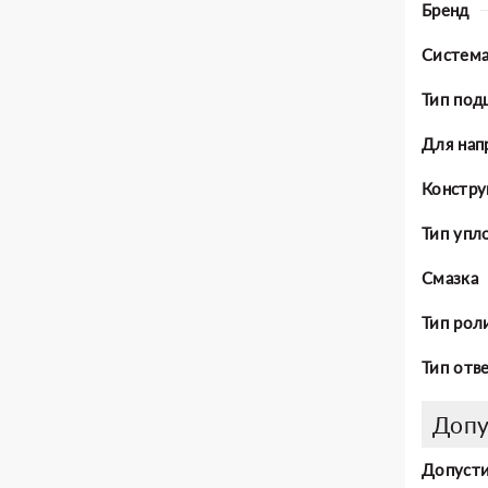
Бренд
Система
Тип под
Для нап
Констру
Тип упл
Смазка
Тип рол
Тип отв
Допу
Допусти