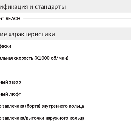
ификация и стандарты
нт REACH
ие характеристики
фаски
льная скорость (X1000 об/мин)
ный зазор
ьный люфт
 заплечика (борта) внутреннего кольца
 заплечика/выточки наружного кольца