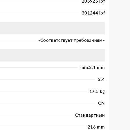
205925 lbf
301244 lbf
«Соответствует требованиям»
min.2.1 mm
2.4
17.5 kg
CN
Стандартный
216 mm