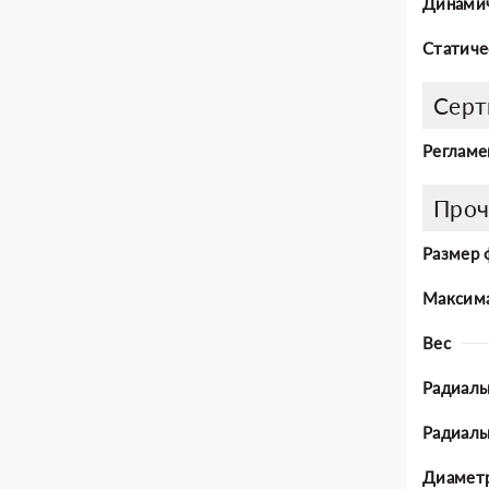
Динамич
Статиче
Серт
Регламе
Проч
Размер 
Максима
Вес
Радиаль
Радиал
Диаметр