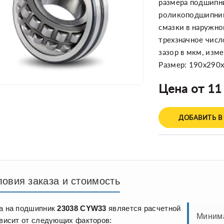
размера подшипник
роликоподшипнико
смазки в наружно
трехзначное числ
зазор в мкм, изм
Размер: 190x290
Цена от 11
ДОБАВИТЬ В
ловия заказа и стоимость
а на подшипник
23038 CYW33
является расчетной
Минима
ависит от следующих факторов: