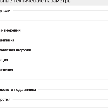
вные технические параметры
детали
 измерений
шипника
равления нагрузки
кция
отнения
икового подшипника
ерстия