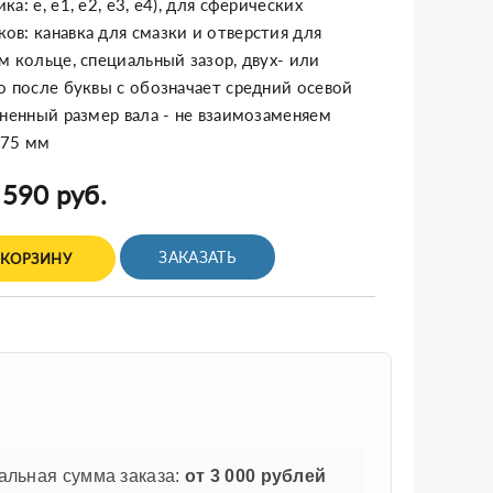
а: e, e1, e2, e3, e4), для сферических
в: канавка для смазки и отверстия для
м кольце, специальный зазор, двух- или
о после буквы с обозначает средний осевой
ененный размер вала - не взаимозаменяем
x75 мм
 590 руб.
ЗАКАЗАТЬ
 КОРЗИНУ
льная сумма заказа:
от 3 000 рублей