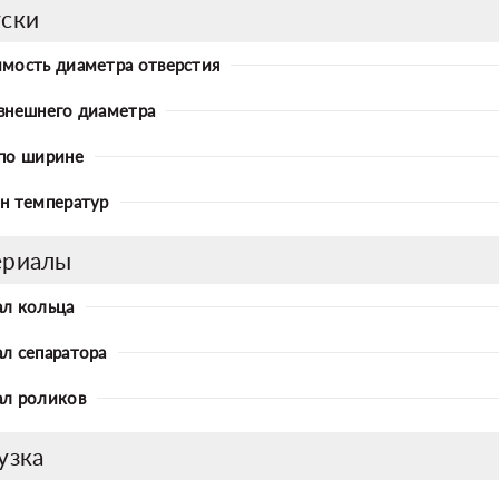
ски
мость диаметра отверстия
внешнего диаметра
по ширине
н температур
ериалы
л кольца
л сепаратора
л роликов
узка