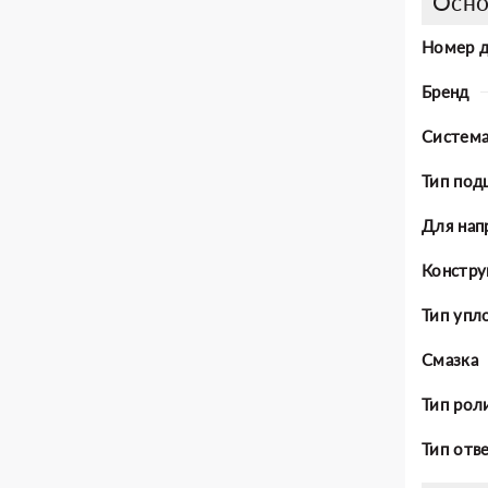
Осно
Номер 
Бренд
Система
Тип под
Для нап
Констру
Тип упл
Смазка
Тип рол
Тип отв