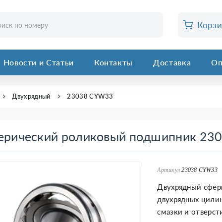
Корз
Новости и Статьи
Контакты
Доставка
Оп
Двухрядный
23038 CYW33
ерический роликовый подшипник 23
Артикул
23038 CYW33
Двухрядный сфер
двухрядных цили
смазки и отверст