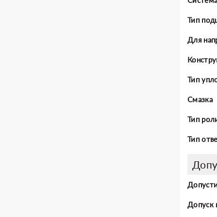
Тип под
Для нап
Констру
Тип упл
Смазка
Тип рол
Тип отв
Допу
Допусти
Допуск 