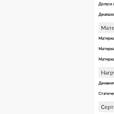
Допуск 
Диапазо
Мат
Материа
Материа
Материа
Нагр
Динамич
Статиче
Серт