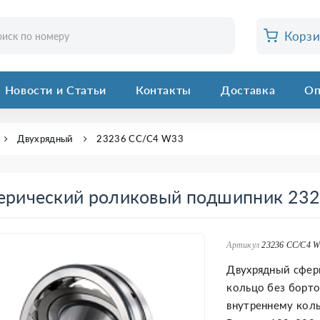
Корз
Новости и Статьи
Контакты
Доставка
Оп
Двухрядный
23236 CC/C4 W33
ерический роликовый подшипник 23
Артикул
23236 CC/C4 
Двухрядный сфер
кольцо без борто
внутреннему коль