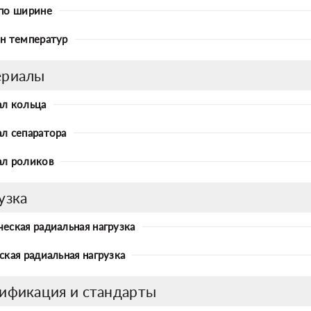
по ширине
н температур
ериалы
л кольца
л сепаратора
л роликов
узка
еская радиальная нагрузка
ская радиальная нагрузка
ификация и стандарты