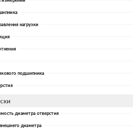
шипника
равления нагрузки
кция
отнения
икового подшипника
ерстия
ски
мость диаметра отверстия
внешнего диаметра