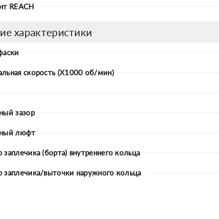
нт REACH
ие характеристики
фаски
льная скорость (X1000 об/мин)
ный зазор
ьный люфт
 заплечика (борта) внутреннего кольца
 заплечика/выточки наружного кольца