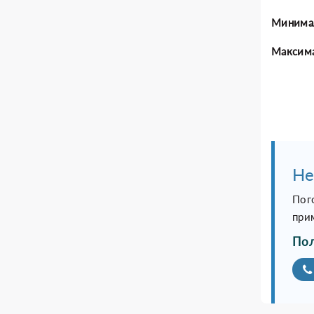
Минимал
Максима
Не
Пог
при
Пол