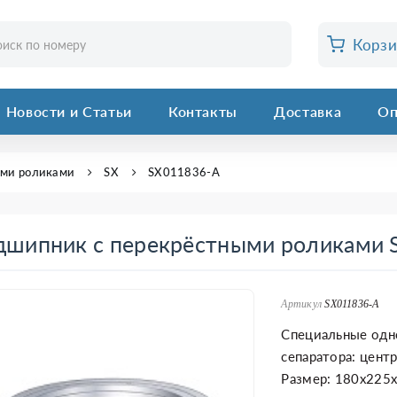
Корз
Новости и Статьи
Контакты
Доставка
Оп
ыми роликами
SX
SX011836-A
дшипник с перекрёстными роликами
Артикул
SX011836-A
Специальные одн
сепаратора: цент
Размер: 180x225