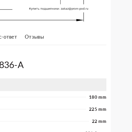
с-ответ
Отзывы
1836-A
180 mm
225 mm
22 mm