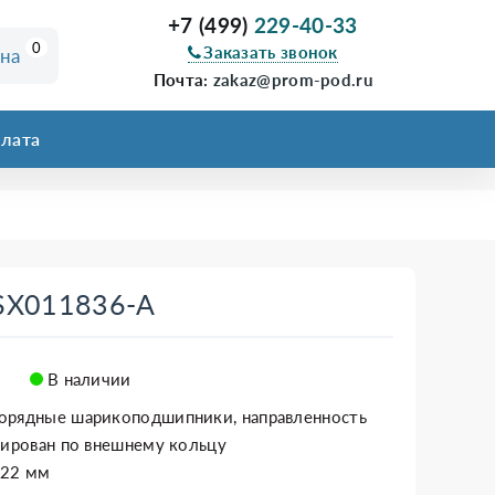
+7 (499)
229-40-33
0
Заказать звонок
ина
Почта:
zakaz@prom-pod.ru
лата
 SX011836-A
В наличии
орядные шарикоподшипники, направленность
рирован по внешнему кольцу
x22 мм