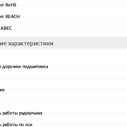
нт RoHS
нт REACH
 ABEC
ие характеристики
р дорожки подшипника
ия
ь работы радиальная
ь работы по оси