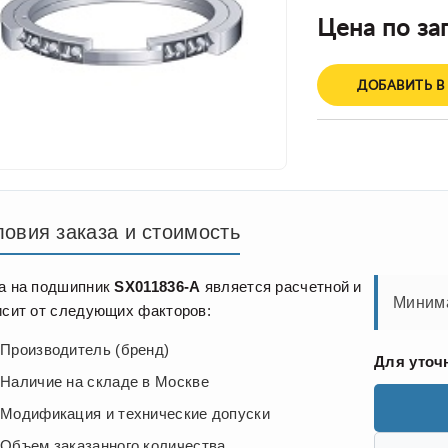
Цена по за
ДОБАВИТЬ В
ловия заказа и стоимость
а на подшипник
SX011836-A
является расчетной и
Минима
исит от следующих факторов:
Производитель (бренд)
Для уточ
Наличие на складе в Москве
Модификация и технические допуски
Объем заказанного количества