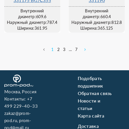
331175 BG/C355
331190
Внутренний
Внутренний
диаметр:609.6
диаметр:660.4
Наружный диаметр:787.4
Наружный диаметр:812.8
Ширина:361.95
Ширина:365.125
1
2
3
...
7
Подобрать
подшипник
Москва, Россия
Обратная связь
Контакты:
+7
Новости и
499 229–40–33
статьи
zakaz@prom-
Карта сайта
pod.ru
,
prom-
Доставка
pod@mail.ru