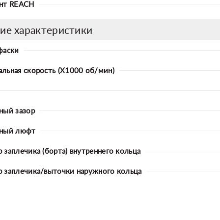
нт REACH
ие характеристики
фаски
льная скорость (X1000 об/мин)
ный зазор
ьный люфт
 заплечика (борта) внутреннего кольца
 заплечика/выточки наружного кольца