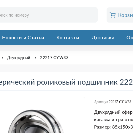
Корз
Новости и Статьи
Контакты
Доставка
Оп
Двухрядный
22217 CY W33
ерический роликовый подшипник 22
Артикул
22217 CY W33
Двухрядный сфер
канавка и три от
Размер: 85x150x