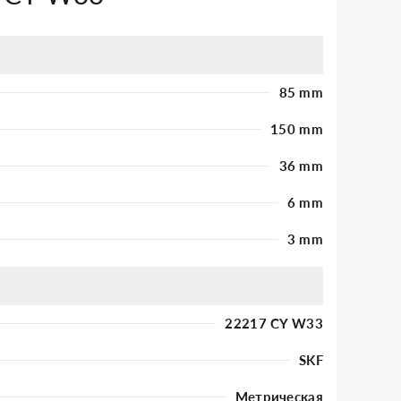
85 mm
150 mm
36 mm
6 mm
3 mm
22217 CY W33
SKF
Метрическая