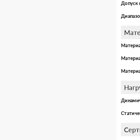
Допуск 
Диапазо
Мат
Материа
Материа
Материа
Нагр
Динамич
Статиче
Серт