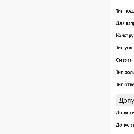
Тип под
Для нап
Констру
Тип упл
Смазка
Тип рол
Тип отв
Допу
Допусти
Допуск 