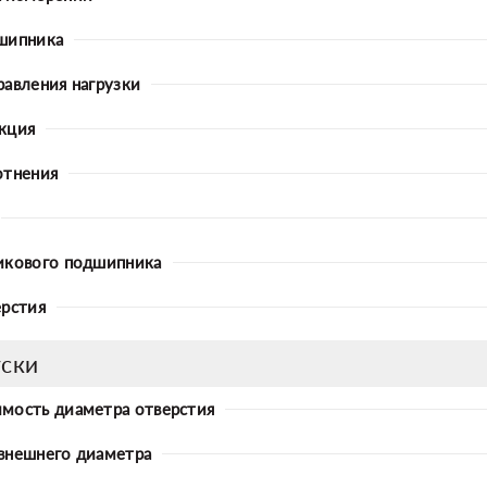
шипника
равления нагрузки
кция
отнения
икового подшипника
ерстия
ски
мость диаметра отверстия
внешнего диаметра