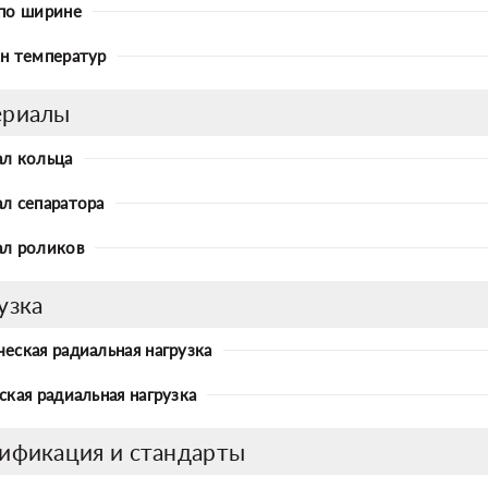
по ширине
н температур
ериалы
л кольца
л сепаратора
л роликов
узка
еская радиальная нагрузка
ская радиальная нагрузка
ификация и стандарты