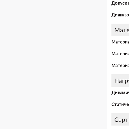
Допуск 
Диапазо
Мат
Материа
Материа
Материа
Нагр
Динамич
Статиче
Серт