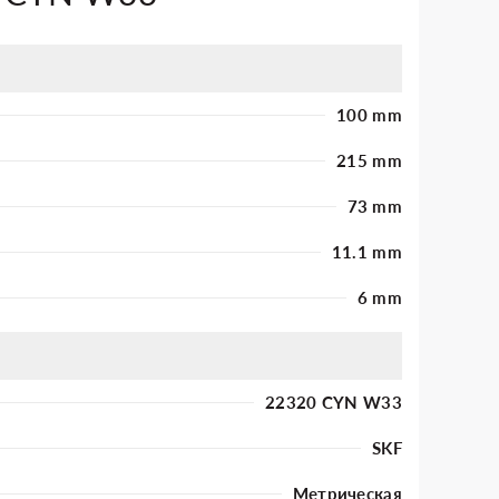
100 mm
215 mm
73 mm
11.1 mm
6 mm
22320 CYN W33
SKF
Метрическая