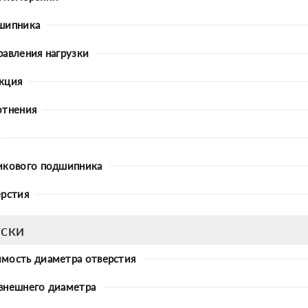
шипника
равления нагрузки
кция
отнения
икового подшипника
ерстия
ски
мость диаметра отверстия
внешнего диаметра