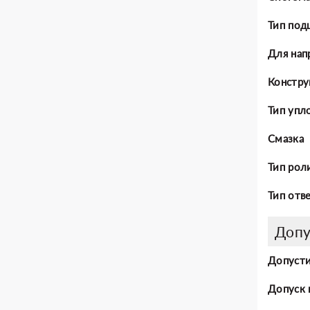
Тип под
Для нап
Констру
Тип упл
Смазка
Тип рол
Тип отв
Допу
Допусти
Допуск 