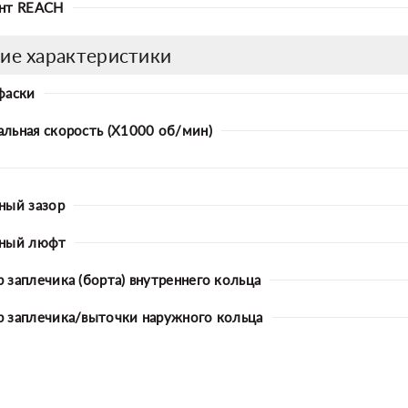
нт REACH
ие характеристики
фаски
льная скорость (X1000 об/мин)
ный зазор
ьный люфт
 заплечика (борта) внутреннего кольца
 заплечика/выточки наружного кольца