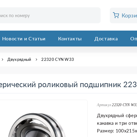
Корз
Новости и Статьи
Контакты
Доставка
Оп
Двухрядный
22320 CYN W33
ерический роликовый подшипник 22
Артикул
22320 CYN W3
Двухрядный сфер
канавка и три от
Размер: 100x215