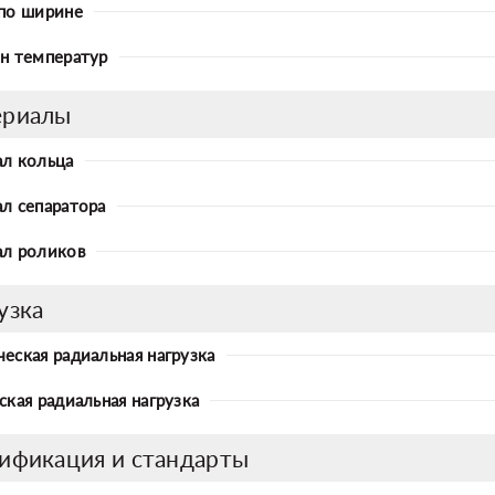
по ширине
н температур
ериалы
л кольца
л сепаратора
л роликов
узка
еская радиальная нагрузка
ская радиальная нагрузка
ификация и стандарты