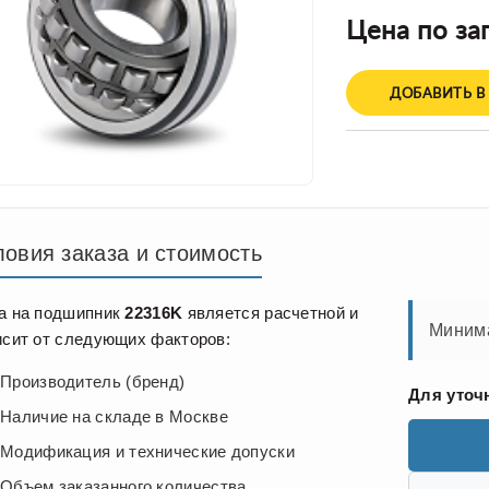
Цена по за
ДОБАВИТЬ В
ловия заказа и стоимость
а на подшипник
22316K
является расчетной и
Минима
исит от следующих факторов:
Производитель (бренд)
Для уточ
Наличие на складе в Москве
Модификация и технические допуски
Объем заказанного количества