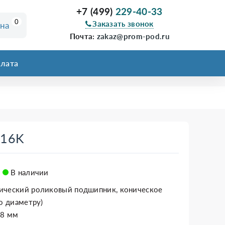
+7 (499)
229-40-33
0
Заказать звонок
ина
Почта:
zakaz@prom-pod.ru
лата
316K
В наличии
ический роликовый подшипник, коническое
по диаметру)
58 мм