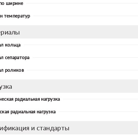
по ширине
н температур
ериалы
л кольца
л сепаратора
л роликов
узка
еская радиальная нагрузка
ская радиальная нагрузка
ификация и стандарты