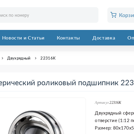
Корз
Новости и Статьи
Контакты
Доставка
Оп
Двухрядный
22316K
ерический роликовый подшипник 22
Артикул
22316K
Двухрядный сфер
отверстие (1:12 
Размер: 80x170x