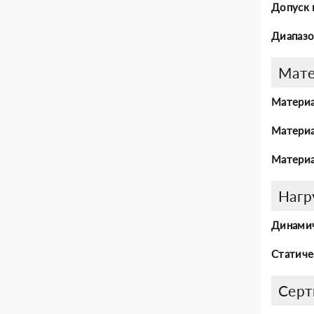
Допуск 
Диапазо
Мат
Материа
Материа
Материа
Нагр
Динамич
Статиче
Серт