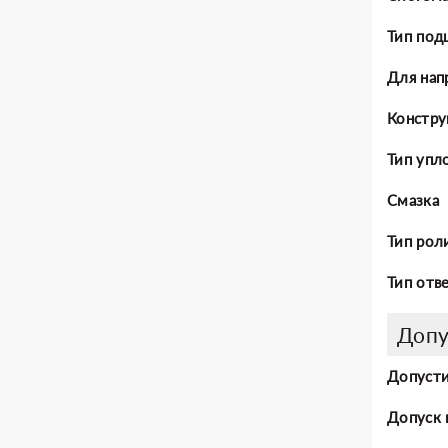
Тип под
Для нап
Констру
Тип упл
Смазка
Тип рол
Тип отв
Допу
Допусти
Допуск 