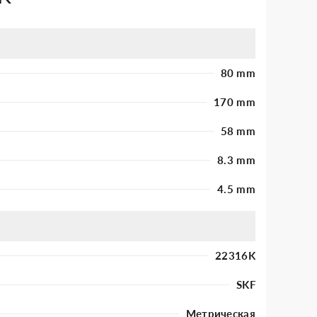
80 mm
170 mm
58 mm
8.3 mm
4.5 mm
22316K
SKF
Метрическая