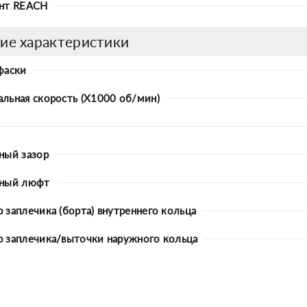
нт REACH
ие характеристики
фаски
льная скорость (X1000 об/мин)
ный зазор
ьный люфт
 заплечика (борта) внутреннего кольца
 заплечика/выточки наружного кольца