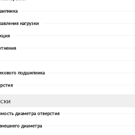
шипника
равления нагрузки
кция
отнения
икового подшипника
ерстия
ски
мость диаметра отверстия
внешнего диаметра