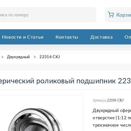
Корз
Новости и Статьи
Контакты
Доставка
Оп
Двухрядный
22316 CKJ
ерический роликовый подшипник 223
Артикул
22316 CKJ
Двухрядный сфер
отверстие (1:12 п
трехзначное числ