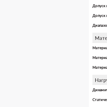
Допуск 
Допуск 
Диапазо
Мат
Материа
Материа
Материа
Нагр
Динамич
Статиче