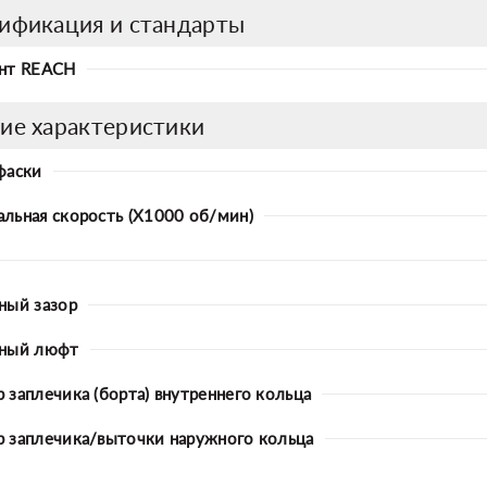
ификация и стандарты
нт REACH
ие характеристики
фаски
льная скорость (X1000 об/мин)
ный зазор
ьный люфт
 заплечика (борта) внутреннего кольца
 заплечика/выточки наружного кольца