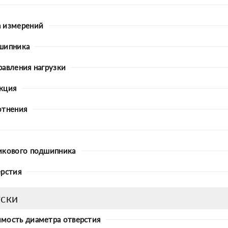
 измерений
шипника
равления нагрузки
кция
отнения
икового подшипника
ерстия
ски
мость диаметра отверстия