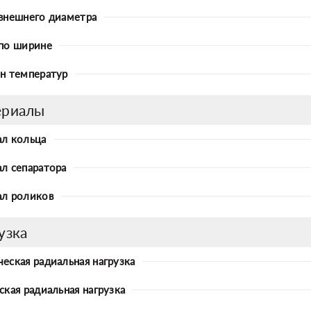
внешнего диаметра
по ширине
н температур
ериалы
л кольца
л сепаратора
л роликов
узка
еская радиальная нагрузка
ская радиальная нагрузка