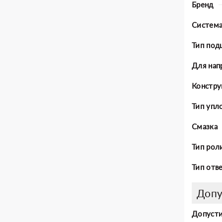
Бренд
Система
Тип под
Для нап
Констру
Тип упл
Смазка
Тип рол
Тип отв
Допу
Допусти