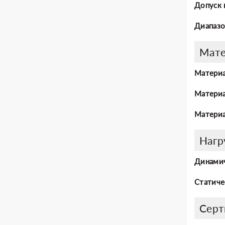
Допуск 
Диапазо
Мат
Материа
Материа
Материа
Нагр
Динамич
Статиче
Серт