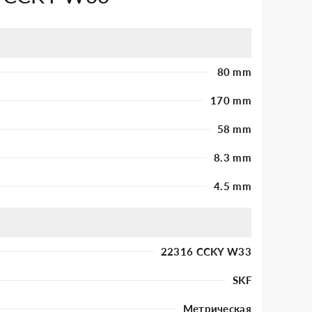
80 mm
170 mm
58 mm
8.3 mm
4.5 mm
22316 CCKY W33
SKF
Метрическая