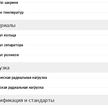
по ширине
н температур
ериалы
л кольца
л сепаратора
л роликов
узка
еская радиальная нагрузка
ская радиальная нагрузка
ификация и стандарты