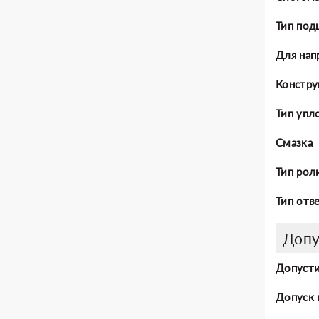
Тип под
Для нап
Констру
Тип упл
Смазка
Тип рол
Тип отв
Допу
Допусти
Допуск 