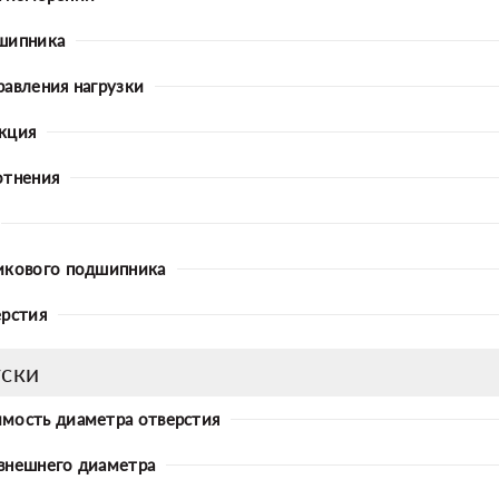
шипника
равления нагрузки
кция
отнения
икового подшипника
ерстия
ски
мость диаметра отверстия
внешнего диаметра