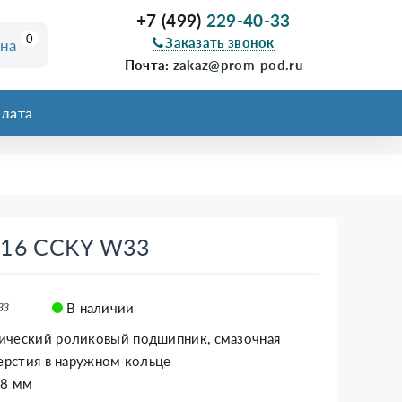
+7 (499)
229-40-33
0
Заказать звонок
ина
Почта:
zakaz@prom-pod.ru
лата
316 CCKY W33
В наличии
33
ический роликовый подшипник, смазочная
верстия в наружном кольце
58 мм