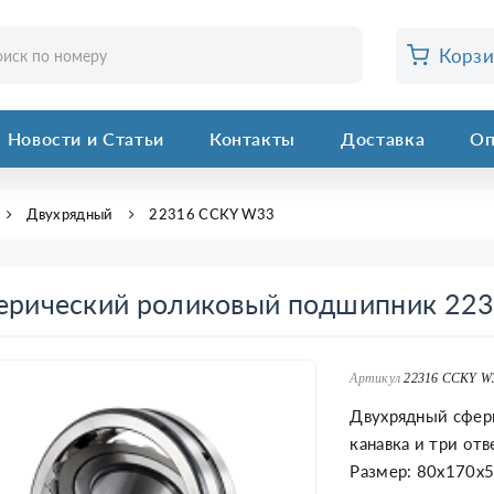
Корз
Новости и Статьи
Контакты
Доставка
Оп
Двухрядный
22316 CCKY W33
ерический роликовый подшипник 22
Артикул
22316 CCKY W
Двухрядный сфер
канавка и три от
Размер: 80x170x