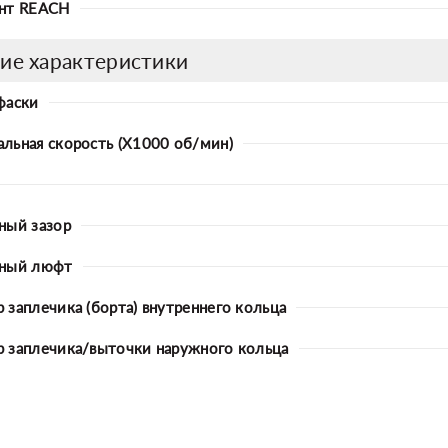
нт REACH
ие характеристики
фаски
льная скорость (X1000 об/мин)
ный зазор
ьный люфт
 заплечика (борта) внутреннего кольца
 заплечика/выточки наружного кольца