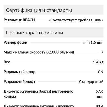
Сертификация и стандарты
Регламент REACH
«Соответствует требованиям»
Прочие характеристики
Размер фаски
min.1.5 mm
Максимальная скорость (X1000 об/мин)
7
Вес
1.4 kg
Радиальный зазор
CN
Радиальный люфт
Стандартный
Диаметр заплечика (борта) внутреннего
57.6
кольца
mm
Диаметр заплечика/выточки наружного
83.4