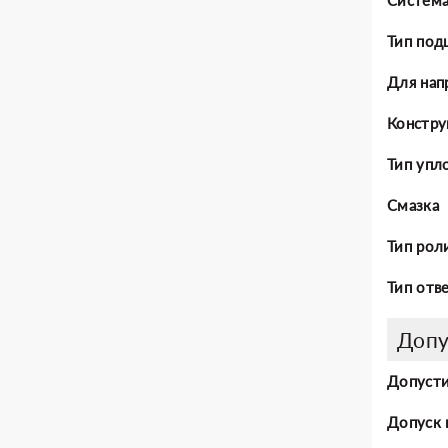
Тип под
Для нап
Констру
Тип упл
Смазка
Тип рол
Тип отв
Допу
Допусти
Допуск 