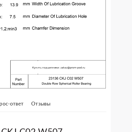
рос-ответ
Отзывы
6 CKJ C02 W507