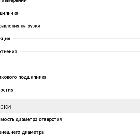
шипника
равления нагрузки
кция
отнения
икового подшипника
ерстия
ски
мость диаметра отверстия
внешнего диаметра