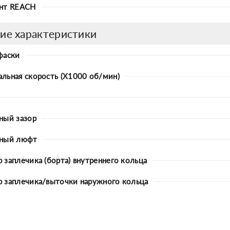
нт REACH
ие характеристики
фаски
льная скорость (X1000 об/мин)
ный зазор
ьный люфт
 заплечика (борта) внутреннего кольца
 заплечика/выточки наружного кольца