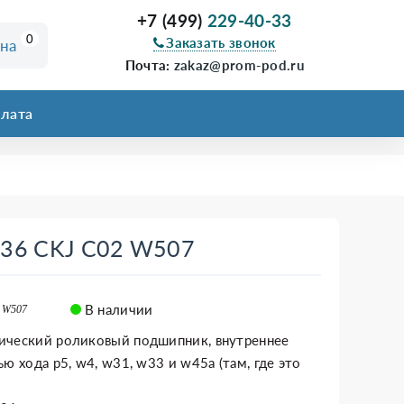
+7 (499)
229-40-33
0
Заказать звонок
ина
Почта:
zakaz@prom-pod.ru
лата
136 CKJ C02 W507
В наличии
 W507
ический роликовый подшипник, внутреннее
ю хода p5, w4, w31, w33 и w45a (там, где это