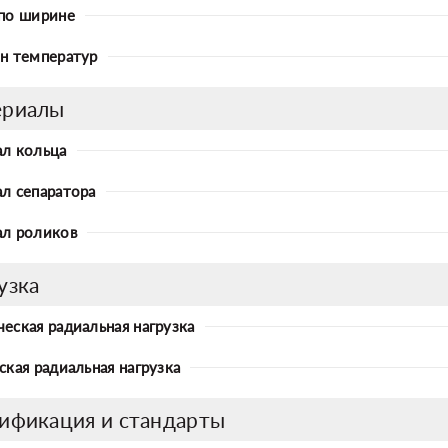
по ширине
н температур
ериалы
л кольца
л сепаратора
л роликов
узка
еская радиальная нагрузка
ская радиальная нагрузка
ификация и стандарты