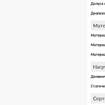
Допуск 
Диапазо
Мат
Материа
Материа
Материа
Нагр
Динамич
Статиче
Серт