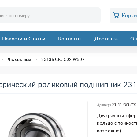
Корз
Новости и Статьи
Контакты
Доставка
Оп
Двухрядный
23136 CKJ C02 W507
ерический роликовый подшипник 23
Артикул
23136 CKJ C02
Двухрядный сфер
кольцо с точность
возможно)