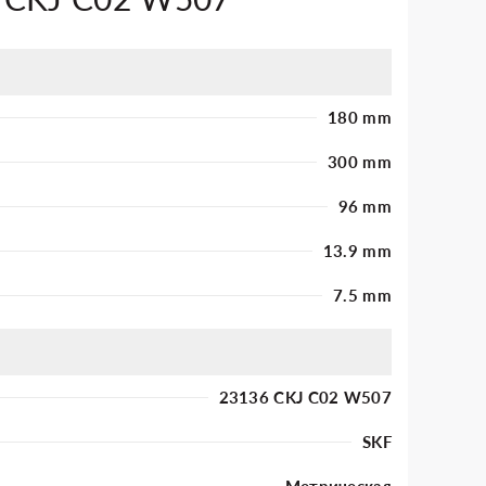
180 mm
300 mm
96 mm
13.9 mm
7.5 mm
23136 CKJ C02 W507
SKF
Метрическая