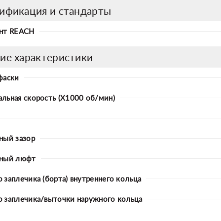
ификация и стандарты
нт REACH
ие характеристики
фаски
льная скорость (X1000 об/мин)
ный зазор
ьный люфт
 заплечика (борта) внутреннего кольца
 заплечика/выточки наружного кольца