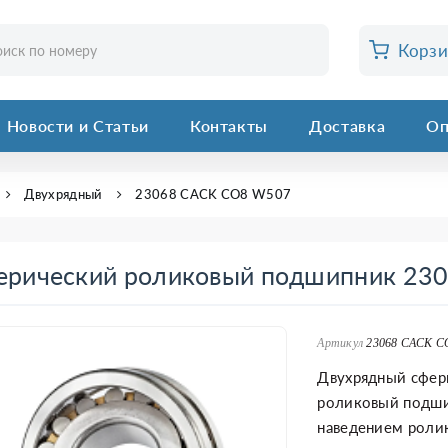
Корз
Новости и Статьи
Контакты
Доставка
Оп
Двухрядный
23068 CACK CO8 W507
ерический роликовый подшипник 23
Артикул
23068 CACK C
Двухрядный сфер
роликовый подши
наведением ролик