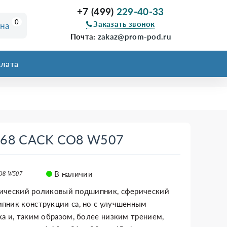
+7 (499)
229-40-33
0
Заказать звонок
ина
Почта:
zakaz@prom-pod.ru
лата
068 CACK CO8 W507
В наличии
O8 W507
ический роликовый подшипник, сферический
пник конструкции ca, но с улучшенным
а и, таким образом, более низким трением,