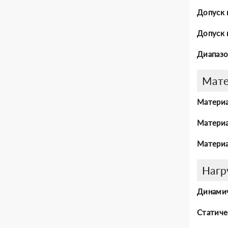
Допуск 
Допуск 
Диапазо
Мат
Материа
Материа
Материа
Нагр
Динамич
Статиче