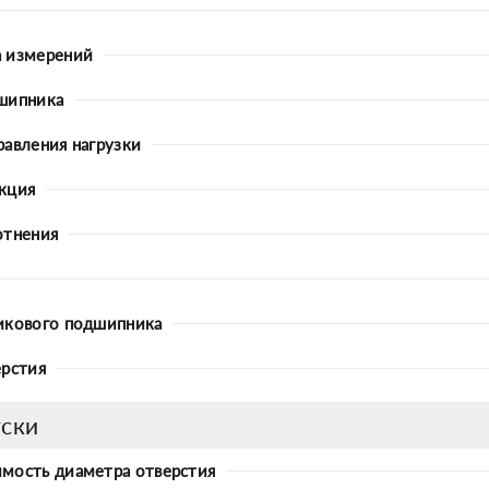
 измерений
шипника
равления нагрузки
кция
отнения
икового подшипника
ерстия
ски
мость диаметра отверстия