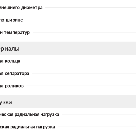
внешнего диаметра
по ширине
н температур
ериалы
л кольца
л сепаратора
л роликов
узка
еская радиальная нагрузка
ская радиальная нагрузка