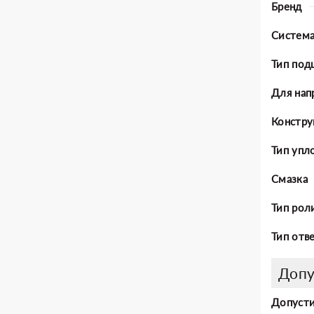
Бренд
Система
Тип под
Для нап
Констру
Тип упл
Смазка
Тип рол
Тип отв
Допу
Допусти