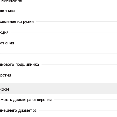
шипника
равления нагрузки
кция
отнения
икового подшипника
ерстия
ски
мость диаметра отверстия
внешнего диаметра