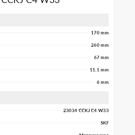
170 mm
260 mm
67 mm
11.1 mm
6 mm
23034 CCKJ C4 W33
SKF
Метрическая