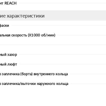
нт REACH
ие характеристики
фаски
льная скорость (X1000 об/мин)
ный зазор
ьный люфт
 заплечика (борта) внутреннего кольца
 заплечика/выточки наружного кольца