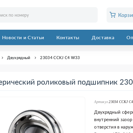
Корз
Новости и Статьи
Контакты
Доставка
Оп
Двухрядный
23034 CCKJ C4 W33
ерический роликовый подшипник 23
Артикул
23034 CCKJ C
Двухрядный сфер
внутренний зазор (
отверстия в нару