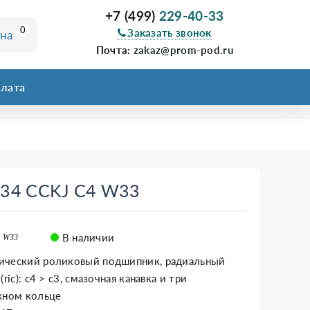
+7 (499)
229-40-33
0
Заказать звонок
ина
Почта:
zakaz@prom-pod.ru
лата
034 CCKJ C4 W33
В наличии
4 W33
ический роликовый подшипник, радиальный
ric): c4 > c3, смазочная канавка и три
жном кольце