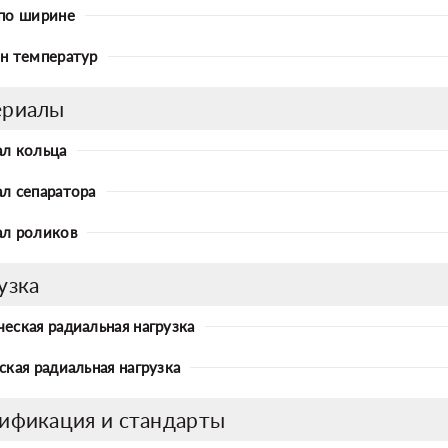
по ширине
н температур
ериалы
л кольца
л сепаратора
л роликов
узка
еская радиальная нагрузка
ская радиальная нагрузка
ификация и стандарты