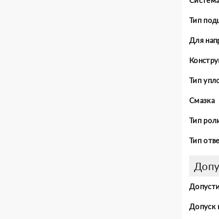
Тип под
Для нап
Констру
Тип упл
Смазка
Тип рол
Тип отв
Допу
Допусти
Допуск 