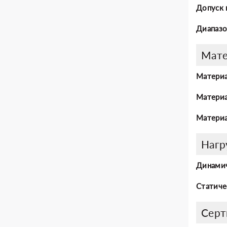
Допуск 
Диапазо
Мат
Материа
Материа
Материа
Нагр
Динамич
Статиче
Серт