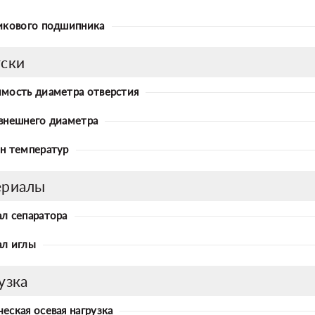
икового подшипника
ски
мость диаметра отверстия
внешнего диаметра
н температур
ериалы
л сепаратора
л иглы
узка
еская осевая нагрузка