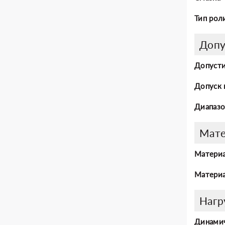
Тип рол
Допу
Допусти
Допуск 
Диапазо
Мат
Материа
Материа
Нагр
Динамич