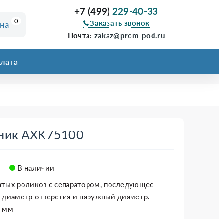
+7 (499)
229-40-33
0
Заказать звонок
ина
Почта:
zakaz@prom-pod.ru
лата
пник AXK75100
В наличии
атых роликов с сепаратором, последующее
 диаметр отверстия и наружный диаметр.
4 мм