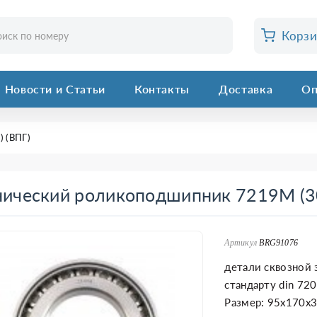
Корз
Новости и Статьи
Контакты
Доставка
Оп
 (ВПГ)
ический роликоподшипник 7219М (30
Артикул
BRG91076
детали сквозной 
стандарту din 72
Размер: 95x170x