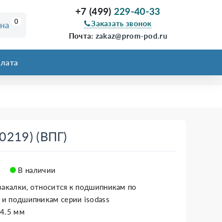
+7 (499)
229-40-33
0
Заказать звонок
ина
Почта:
zakaz@prom-pod.ru
лата
219) (ВПГ)
В наличии
закалки, относится к подшипникам по
0 и подшипникам серии isodass
34.5 мм