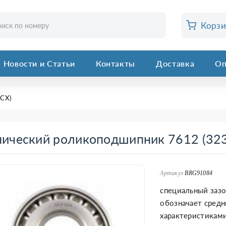
Корз
Новости и Статьи
Контакты
Доставка
Оп
(CХ)
ический роликоподшипник 7612 (323
Артикул
BRG91084
специальный зазо
обозначает средн
характеристиками