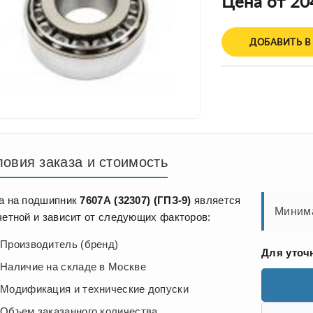
Цена от 20
ДОБАВИТЬ В
ловия заказа и стоимость
а на подшипник
7607А (32307) (ГПЗ-9)
является
Минима
четной и зависит от следующих факторов:
Производитель (бренд)
Для уточ
Наличие на складе в Москве
Модификация и технические допуски
Объем заказанного количества