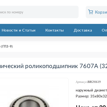
Корз
Новости и Статьи
Контакты
Доставка
Оп
 (ГПЗ-9)
ический роликоподшипник 7607А (32
Артикул
BRG91619
наружный диамет
Размер: 35x80x3