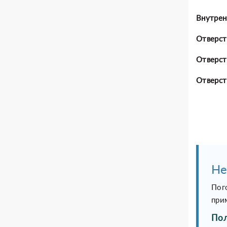
Внутрен
Отверст
Отверст
Отверст
Не
Пог
при
Пол