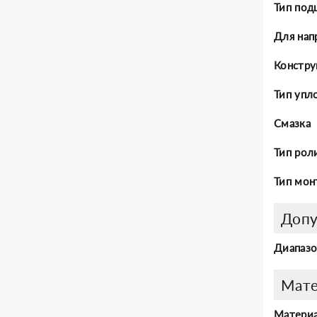
Тип под
Для нап
Констру
Тип упл
Смазка
Тип рол
Тип мон
Допу
Диапазо
Мат
Материа