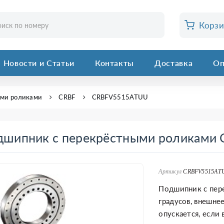
Корз
Новости и Статьи
Контакты
Доставка
Оп
ыми роликами
CRBF
CRBFV5515ATUU
дшипник с перекрёстными роликам
Артикул
CRBFV5515AT
Подшипник с пер
градусов, внешне
опускается, если