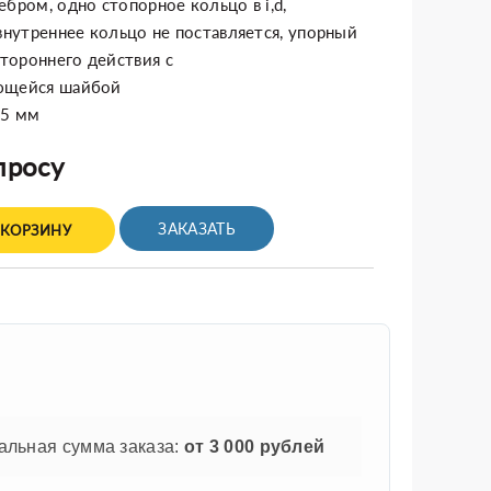
ебром, одно стопорное кольцо в i,d,
 внутреннее кольцо не поставляется, упорный
тороннего действия с
ющейся шайбой
15 мм
просу
ЗАКАЗАТЬ
 КОРЗИНУ
льная сумма заказа:
от 3 000 рублей