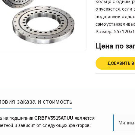
кольцо с одним р
опускается, если
подшипник однос
самоустанавлива
Размер: 55x120x
Цена по за
ДОБАВИТЬ В
ловия заказа и стоимость
а на подшипник
CRBFV5515ATUU
является
Минима
четной и зависит от следующих факторов: