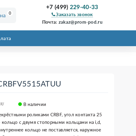
+7 (499)
229-40-33
0
Заказать звонок
ина
Почта:
zakaz@prom-pod.ru
лата
и CRBFV5515ATUU
В наличии
UU
екрёстными роликами CRBF, угол контакта 25
е кольцо с двумя стопорными кольцами на i,d,
 внутреннее кольцо не поставляется, наружное