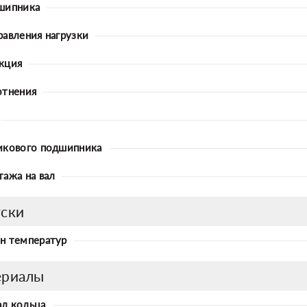
шипника
равления нагрузки
кция
отнения
икового подшипника
тажа на вал
ски
н температур
ериалы
л кольца